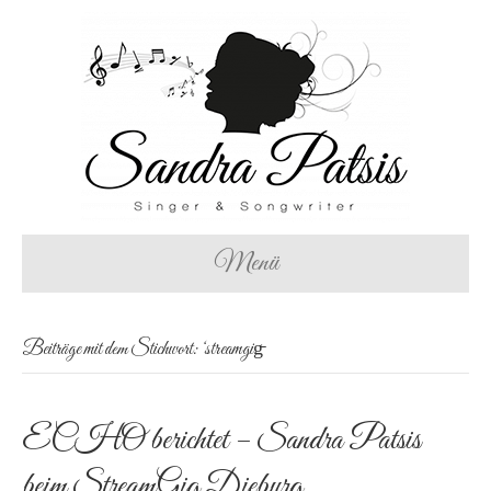
Menü
Beiträge mit dem Stichwort: ‘streamgig̵
ECHO berichtet – Sandra Patsis
beim StreamGig Dieburg