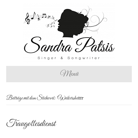
Menü
Beiträge mit dem Stichwort: ‘Weikersheim̵
Traugottesdienst