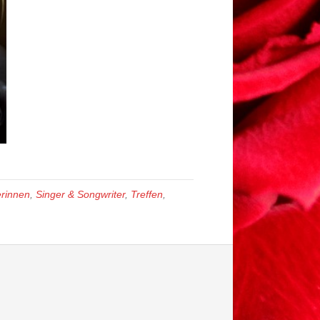
rinnen
,
Singer & Songwriter
,
Treffen
,