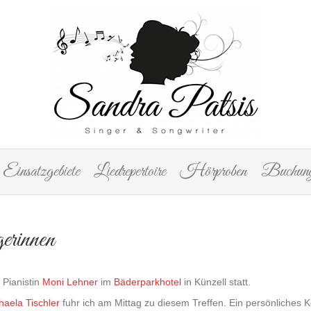
Einsatzgebiete
Liedrepertoire
Hörproben
Buchung
erinnen
 Pianistin
Moni Lehner
im
Bäderparkhotel
in Künzell statt.
haela Tischler
fuhr ich am Mittag zu diesem Treffen. Ein persönliches 