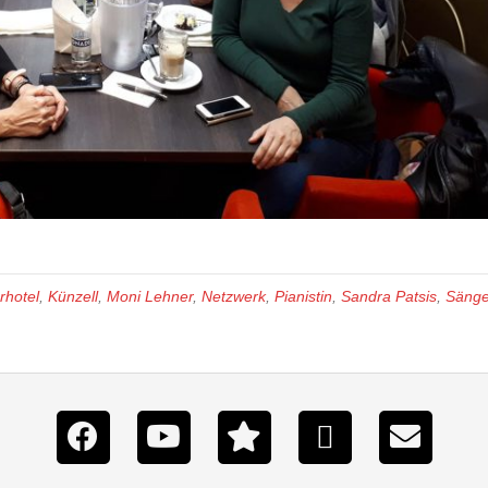
rhotel
,
Künzell
,
Moni Lehner
,
Netzwerk
,
Pianistin
,
Sandra Patsis
,
Sänge