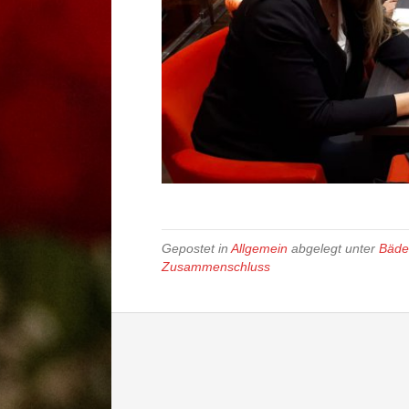
Gepostet in
Allgemein
abgelegt unter
Bäde
Zusammenschluss