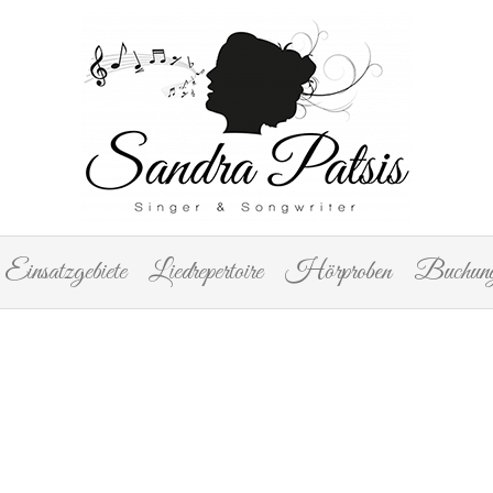
Einsatzgebiete
Liedrepertoire
Hörproben
Buchung