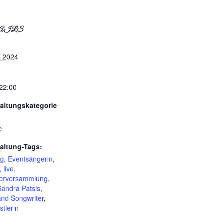
AILS
l 2024
 22:00
altungskategorie
e
altung-Tags:
rg
,
Eventsängerin
,
,
live
,
derversammlung
,
Sandra Patsis
,
and Songwriter
,
tlerin