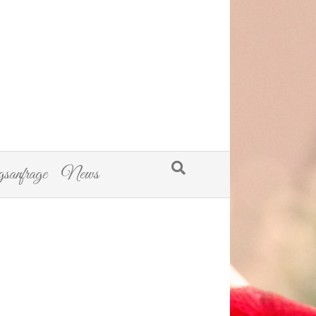
sanfrage
News