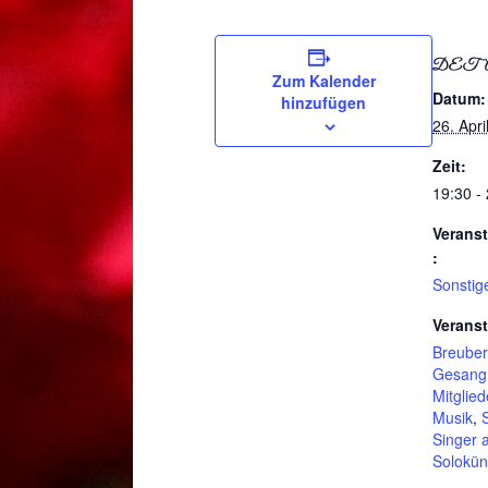
DET
Zum Kalender
Datum:
hinzufügen
26. Apri
Zeit:
19:30 -
Veranst
:
Sonstig
Veranst
Breube
Gesang
Mitglie
Musik
,
Singer 
Soloküns