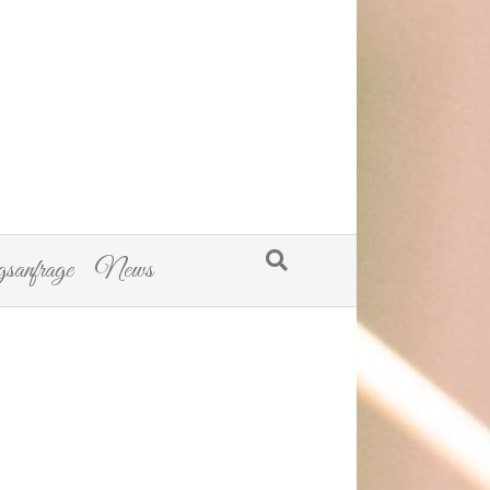
sanfrage
News