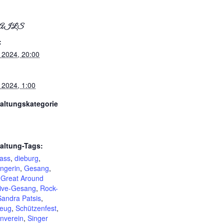
AILS
:
i 2024, 20:00
i 2024, 1:00
altungskategorie
altung-Tags:
ass
,
dieburg
,
ngerin
,
Gesang
,
,
Great Around
ive-Gesang
,
Rock-
Sandra Patsis
,
zeug
,
Schützenfest
,
nverein
,
Singer