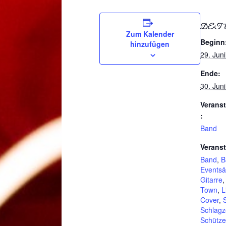
DET
Zum Kalender
Beginn
hinzufügen
29. Jun
Ende:
30. Jun
Veranst
:
Band
Veranst
Band
,
B
Eventsä
Gitarre
Town
,
L
Cover
,
Schlag
Schütze