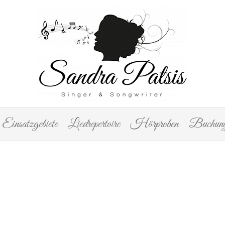
Einsatzgebiete
Liedrepertoire
Hörproben
Buchung