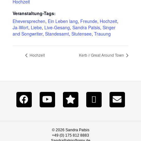
Hochzeit
Veranstaltung-Tags:
Eheversprechen
,
Ein Leben lang
,
Freunde
,
Hochzeit
,
Ja-Wort
,
Liebe
,
Live-Gesang
,
Sandra Patsis
,
Singer
and Songwriter
,
Standesamt
,
Stutensee
,
Trauung
Hochzeit
Kerb // Great Around Town
© 2026 Sandra Patsis
+49 (0) 175 812 8883
SandraPatsis@gmx.de