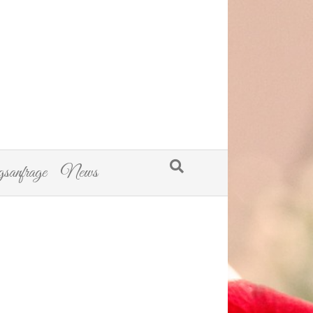
sanfrage
News