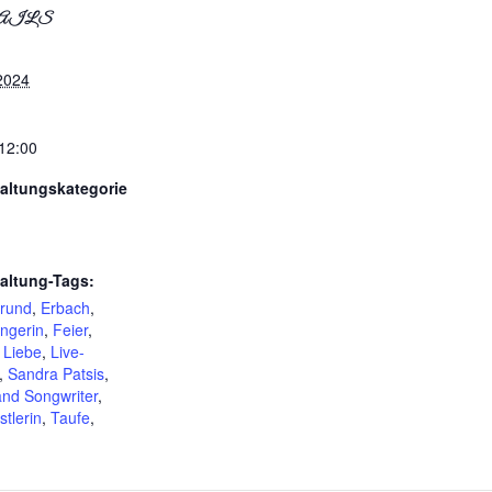
AILS
 2024
 12:00
altungskategorie
altung-Tags:
rund
,
Erbach
,
ngerin
,
Feier
,
,
Liebe
,
Live-
,
Sandra Patsis
,
and Songwriter
,
tlerin
,
Taufe
,