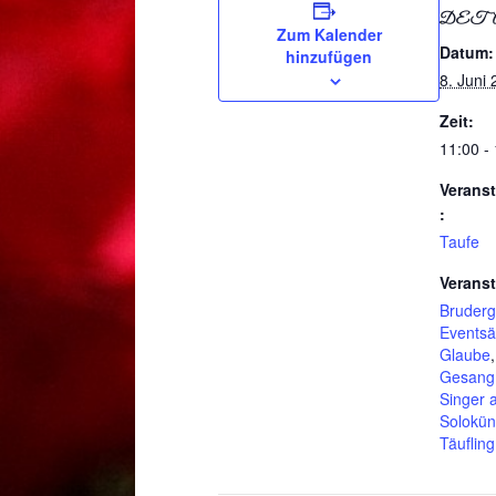
DET
Zum Kalender
Datum:
hinzufügen
8. Juni
Zeit:
11:00 -
Veranst
:
Taufe
Veranst
Bruderg
Eventsä
Glaube
Gesang
Singer 
Soloküns
Täufling