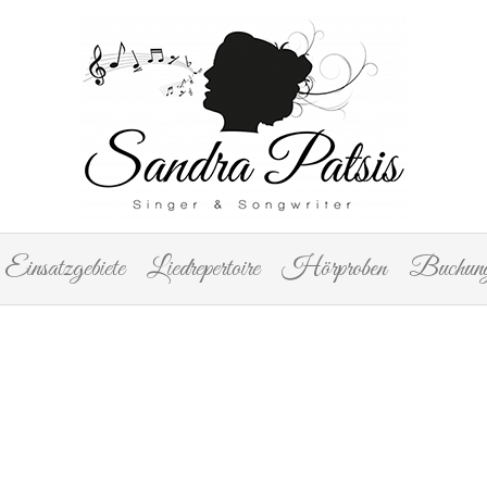
Einsatzgebiete
Liedrepertoire
Hörproben
Buchung