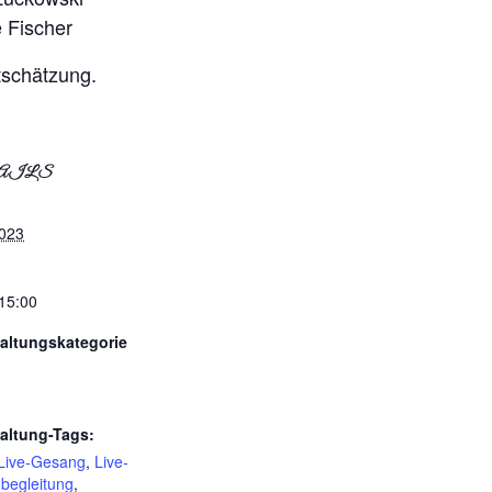
 Fischer
tschätzung.
AILS
2023
 15:00
altungskategorie
altung-Tags:
Live-Gesang
,
Live-
nbegleitung
,