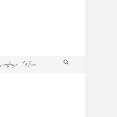
sanfrage
News