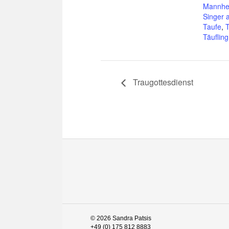
Mannhe
Singer 
Taufe
,
T
Täufling
Traugottesdienst
© 2026 Sandra Patsis
+49 (0) 175 812 8883