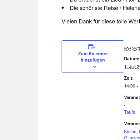
Die schönste Reise / Helene
Vielen Dank für diese tolle Wer
DET
Zum Kalender
Datum:
hinzufügen
1. Juli 
Zeit:
14:00 -
Veranst
:
Taufe
Veranst
Kirche
,
Gitarre