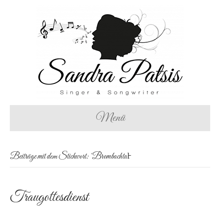
Menü
Beiträge mit dem Stichwort: ‘Brombachtal̵
Traugottesdienst