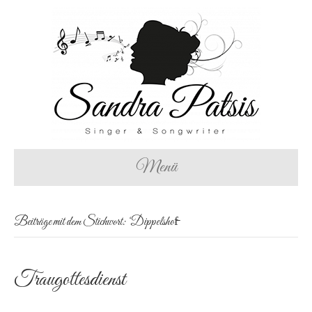
Menü
Beiträge mit dem Stichwort: ‘Dippelshof̵
Traugottesdienst