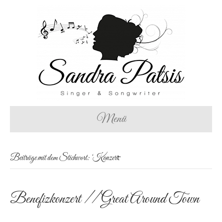
Menü
Beiträge mit dem Stichwort: ‘Konzert̵
Benefizkonzert // Great Around Town