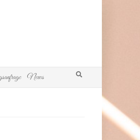
sanfrage
News