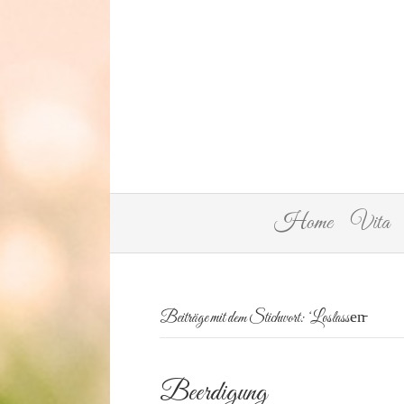
Home
Vita
Beiträge mit dem Stichwort: ‘Loslassen̵
Beerdigung