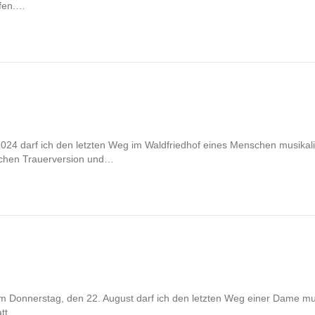
rfen.…
2024 darf ich den letzten Weg im Waldfriedhof eines Menschen musikal
tschen Trauerversion und…
m Donnerstag, den 22. August darf ich den letzten Weg einer Dame musi
tt.