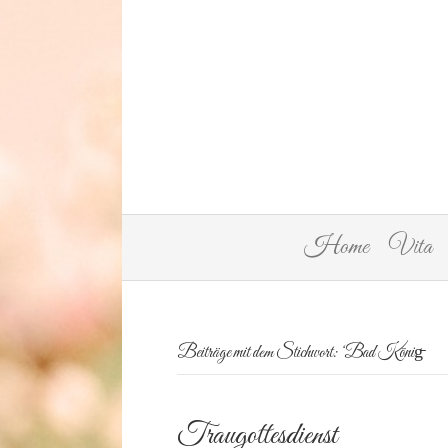
Home
Vita
Beiträge mit dem Stichwort: ‘Bad König̵
Traugottesdienst