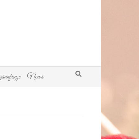
sanfrage
News