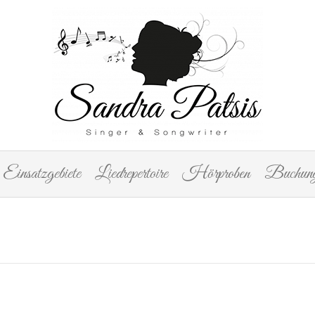
Einsatzgebiete
Liedrepertoire
Hörproben
Buchung